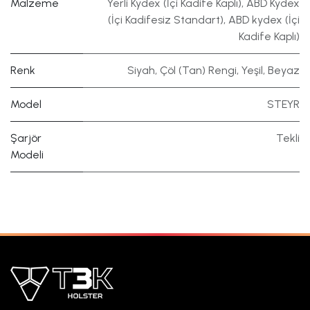
Malzeme
Yerli Kydex (İçi Kadife Kaplı)
,
ABD Kydex
(İçi Kadifesiz Standart)
,
ABD kydex (İçi
Kadife Kaplı)
Renk
Siyah
,
Çöl (Tan) Rengi
,
Yeşil
,
Beyaz
Model
STEYR
Şarjör
Tekli
Modeli