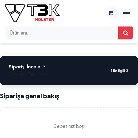
İçereği Atla
Siparişi İncele
1 ile ilgili 3
Sonraki: Teslimat
Siparişe genel bakış
Sepetiniz boş!