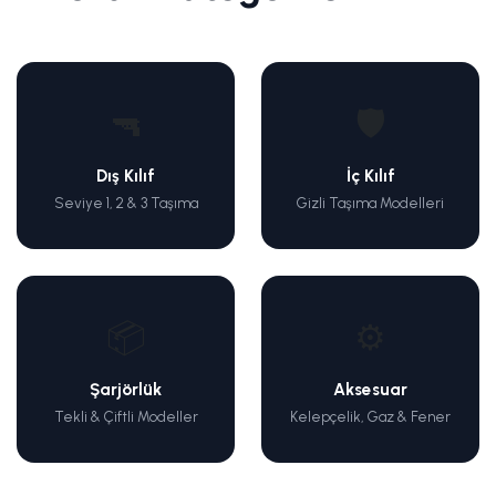
🔫
🛡️
Dış Kılıf
İç Kılıf
Seviye 1, 2 & 3 Taşıma
Gizli Taşıma Modelleri
📦
⚙️
Şarjörlük
Aksesuar
Tekli & Çiftli Modeller
Kelepçelik, Gaz & Fener