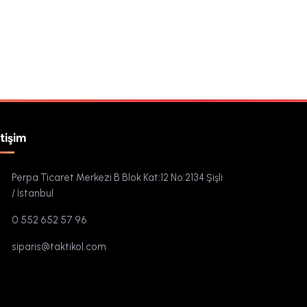
etişim
Perpa Ticaret Merkezi B Blok Kat:12 No:2134 Şişli
/ İstanbul
0 552 652 57 96
siparis@taktikol.com