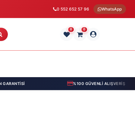
0 552 652 57 96
WhatsApp
0
0
 GARANTİSİ
%100 GÜVENLİ ALIŞVERİŞ