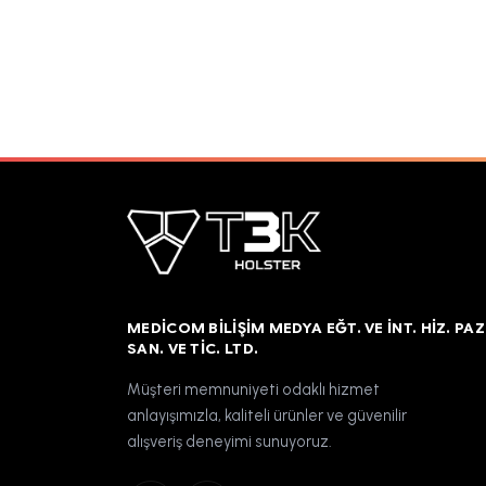
MEDICOM BILIŞIM MEDYA EĞT. VE İNT. HIZ. PAZ
SAN. VE TIC. LTD.
Müşteri memnuniyeti odaklı hizmet
anlayışımızla, kaliteli ürünler ve güvenilir
alışveriş deneyimi sunuyoruz.