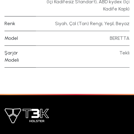
(İçi Kadifesiz Standart)
,
ABD kydex (İçi
Kadife Kaplı)
Renk
Siyah
,
Çöl (Tan) Rengi
,
Yeşil
,
Beyaz
Model
BERETTA
Şarjör
Tekli
Modeli