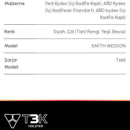
Malzeme
Yerli Kydex (İçi Kadife Kaplı)
,
ABD Kydex
(İçi Kadifesiz Standart)
,
ABD kydex (İçi
Kadife Kaplı)
Renk
Siyah
,
Çöl (Tan) Rengi
,
Yeşil
,
Beyaz
Model
SMİTH WESSON
Şarjör
Tekli
Modeli