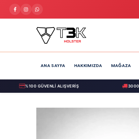
İçereği Atla
ANA SAYFA
HAKKIMIZDA
MAĞAZA
%100 GÜVENLİ ALIŞVERİŞ
3000 TL