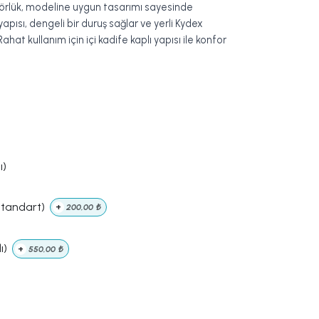
jörlük, modeline uygun tasarımı sayesinde
yapısı, dengeli bir duruş sağlar ve yerli Kydex
Rahat kullanım için içi kadife kaplı yapısı ile konfor
ı)
Standart)
+
200,00
₺
ı)
+
550,00
₺