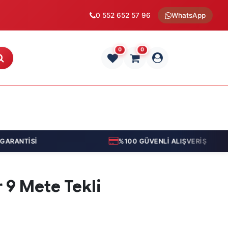
0 552 652 57 96
WhatsApp
0
0
RANTİSİ
%100 GÜVENLİ ALIŞVERİŞ
 9 Mete Tekli