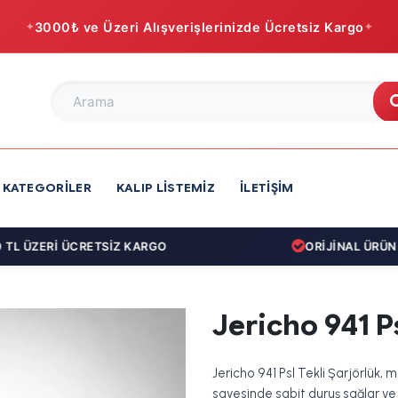
3000₺ ve Üzeri Alışverişlerinizde Ücretsiz Kargo
KATEGORILER
KALIP LISTEMIZ
İLETIŞIM
L ÜZERİ ÜCRETSİZ KARGO
ORİJİNAL ÜRÜN GA
Jericho 941 Ps
Jericho 941 Psl Tekli Şarjörlük, 
sayesinde sabit duruş sağlar ve y