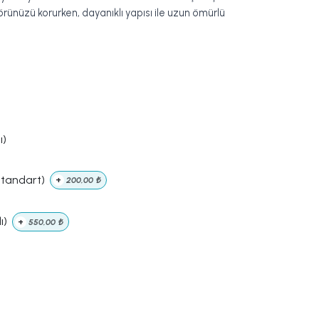
rünüzü korurken, dayanıklı yapısı ile uzun ömürlü
ı)
Standart)
+
200,00
₺
ı)
+
550,00
₺