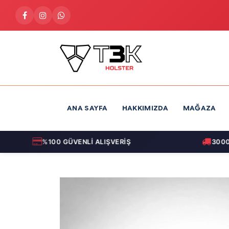
İçereği Atla
ANA SAYFA
HAKKIMIZDA
MAĞAZA
%100 GÜVENLİ ALIŞVERİŞ
3000 T