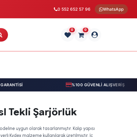
0 552 652 57 96
WhatsApp
0
0
RANTİSİ
%100 GÜVENLİ ALIŞVERİŞ
l Tekli Şarjörlük
modeline uygun olarak tasarlanmıştır. Kalıp yapısı
erli Kydex malzeme kullanılarak üretilmiştir. İç