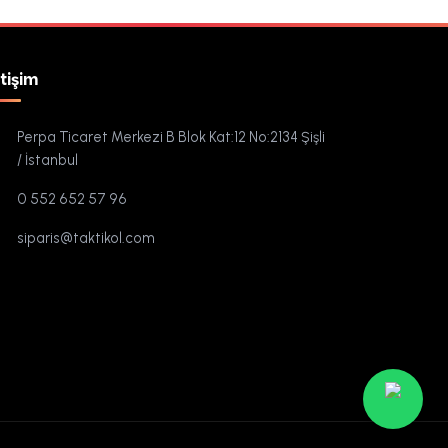
etişim
Perpa Ticaret Merkezi B Blok Kat:12 No:2134 Şişli
/ İstanbul
0 552 652 57 96
siparis@taktikol.com