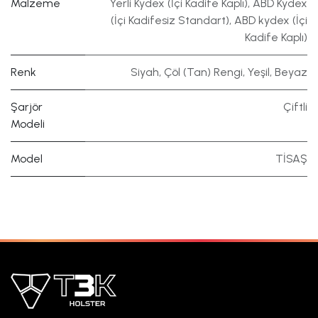
Malzeme
Yerli Kydex (İçi Kadife Kaplı)
,
ABD Kydex
(İçi Kadifesiz Standart)
,
ABD kydex (İçi
Kadife Kaplı)
Renk
Siyah
,
Çöl (Tan) Rengi
,
Yeşil
,
Beyaz
Şarjör
Çiftli
Modeli
Model
TİSAŞ