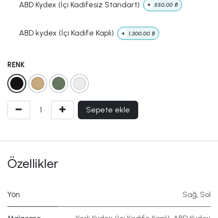
ABD Kydex (İçi Kadifesiz Standart)
+
550,00
₺
ABD kydex (İçi Kadife Kaplı)
+
1.300,00
₺
RENK
Sepete ekle
Özellikler
Yön
Sağ
,
Sol