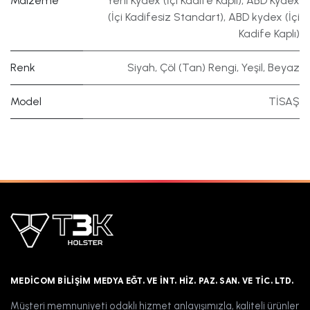
Malzeme
Yerli Kydex (İçi Kadife Kaplı)
,
ABD Kydex
(İçi Kadifesiz Standart)
,
ABD kydex (İçi
Kadife Kaplı)
Renk
Siyah
,
Çöl (Tan) Rengi
,
Yeşil
,
Beyaz
Model
TİSAŞ
MEDICOM BILIŞIM MEDYA EĞT. VE İNT. HIZ. PAZ. SAN. VE TIC. LTD.
Müşteri memnuniyeti odaklı hizmet anlayışımızla, kaliteli ürünler