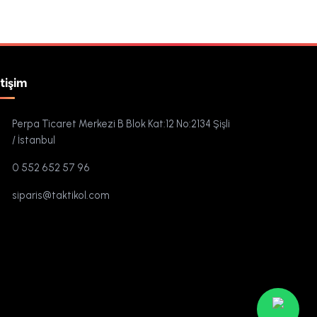
etişim
Perpa Ticaret Merkezi B Blok Kat:12 No:2134 Şişli
/ İstanbul
0 552 652 57 96
siparis@taktikol.com