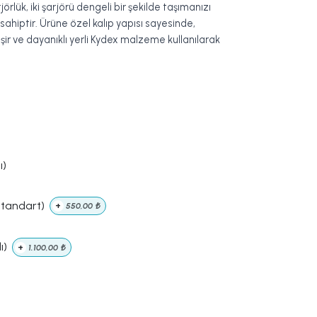
rlük, iki şarjörü dengeli bir şekilde taşımanızı
ahiptir. Ürüne özel kalıp yapısı sayesinde,
leşir ve dayanıklı yerli Kydex malzeme kullanılarak
ı)
Standart)
+
550,00
₺
ı)
+
1.100,00
₺