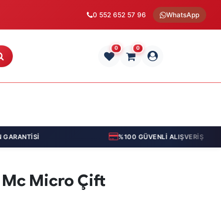
0 552 652 57 96
WhatsApp
0
0
ARANTİSİ
%100 GÜVENLİ ALIŞVERİŞ
 Mc Micro Çift