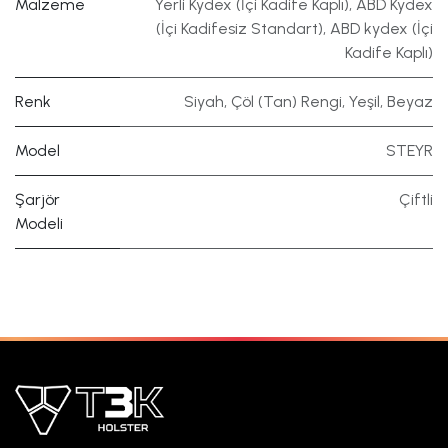
Malzeme
Yerli Kydex (İçi Kadife Kaplı)
,
ABD Kydex
(İçi Kadifesiz Standart)
,
ABD kydex (İçi
Kadife Kaplı)
Renk
Siyah
,
Çöl (Tan) Rengi
,
Yeşil
,
Beyaz
Model
STEYR
Şarjör
Çiftli
Modeli