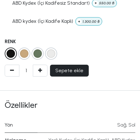
ABD Kydex (İçi Kadifesiz Standart)
+
550,00
₺
ABD kydex (İçi Kadife Kaplı)
+
1.300,00
₺
RENK
Sepete ekle
Özellikler
Yön
Sağ
,
Sol