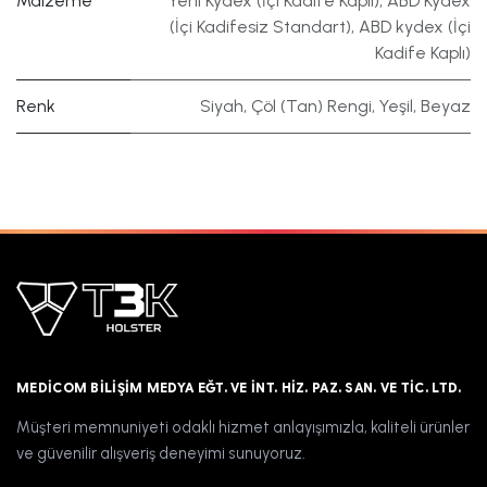
Malzeme
Yerli Kydex (İçi Kadife Kaplı)
,
ABD Kydex
(İçi Kadifesiz Standart)
,
ABD kydex (İçi
Kadife Kaplı)
Renk
Siyah
,
Çöl (Tan) Rengi
,
Yeşil
,
Beyaz
MEDICOM BILIŞIM MEDYA EĞT. VE İNT. HIZ. PAZ. SAN. VE TIC. LTD.
Müşteri memnuniyeti odaklı hizmet anlayışımızla, kaliteli ürünler
ve güvenilir alışveriş deneyimi sunuyoruz.