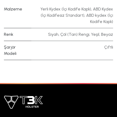
Malzeme
Yerli Kydex (İçi Kadife Kaplı)
,
ABD Kydex
(İçi Kadifesiz Standart)
,
ABD kydex (İçi
Kadife Kaplı)
Renk
Siyah
,
Çöl (Tan) Rengi
,
Yeşil
,
Beyaz
Şarjör
Çiftli
Modeli