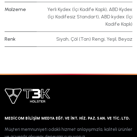
Malzeme
Yerli Kydex (İçi Kadife Kaplı)
,
ABD Kydex
(İçi Kadifesiz Standart)
,
ABD kydex (İçi
Kadife Kaplı)
Renk
Siyah
,
Çöl (Tan) Rengi
,
Yeşil
,
Beyaz
MEDICOM BILIŞIM MEDYA EĞT. VE İNT. HIZ. PAZ. SAN. VE TIC. LTD.
Müşteri memnuniyeti odaklı hizmet anlayışımızla, kaliteli ürünler
ve güvenilir alışveriş deneyimi sunuyoruz.