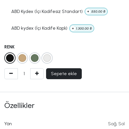
ABD Kydex (İçi Kadifesiz Standart)
+
550,00
₺
ABD kydex (İçi Kadife Kaplı)
+
1.300,00
₺
RENK
Sepete ekle
Özellikler
Yön
Sağ
,
Sol