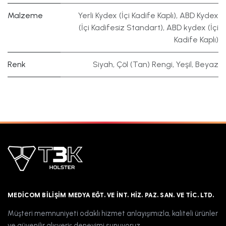
Malzeme
Yerli Kydex (İçi Kadife Kaplı)
,
ABD Kydex
(İçi Kadifesiz Standart)
,
ABD kydex (İçi
Kadife Kaplı)
Renk
Siyah
,
Çöl (Tan) Rengi
,
Yeşil
,
Beyaz
MEDICOM BILIŞIM MEDYA EĞT. VE İNT. HIZ. PAZ. SAN. VE TIC. LTD.
Müşteri memnuniyeti odaklı hizmet anlayışımızla, kaliteli ürünler
ve güvenilir alışveriş deneyimi sunuyoruz.