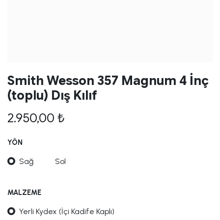
Smith Wesson 357 Magnum 4 İnç
(toplu) Dış Kılıf
2.950,00
₺
YÖN
Sağ
Sol
MALZEME
Yerli Kydex (İçi Kadife Kaplı)