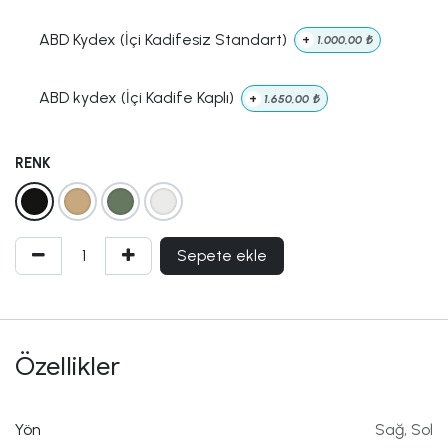
ABD Kydex (İçi Kadifesiz Standart)
+
1.000,00
₺
ABD kydex (İçi Kadife Kaplı)
+
1.650,00
₺
RENK
Sepete ekle
Özellikler
Yön
Sağ
,
Sol