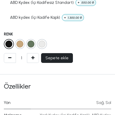
ABD Kydex (İçi Kadifesiz Standart)
+
550,00
₺
ABD kydex (İçi Kadife Kaplı)
+
1.300,00
₺
RENK
Sepete ekle
Özellikler
Yön
Sağ
,
Sol