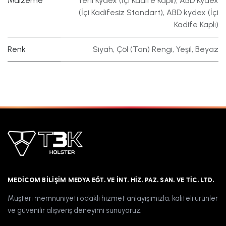
Malzeme
Yerli Kydex (İçi Kadife Kaplı)
,
ABD Kydex
(İçi Kadifesiz Standart)
,
ABD kydex (İçi
Kadife Kaplı)
Renk
Siyah
,
Çöl (Tan) Rengi
,
Yeşil
,
Beyaz
MEDICOM BILIŞIM MEDYA EĞT. VE İNT. HIZ. PAZ. SAN. VE TIC. LTD.
Müşteri memnuniyeti odaklı hizmet anlayışımızla, kaliteli ürünler
ve güvenilir alışveriş deneyimi sunuyoruz.