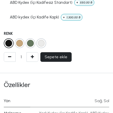
ABD Kydex (İçi Kadifesiz Standart)
+
550,00
₺
ABD kydex (İçi Kadife Kaplı)
+
1.300,00
₺
RENK
Sepete ekle
Özellikler
Yön
Sağ
,
Sol