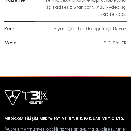
Malzeme
Yerli Kydex (İçi Kadife Kaplı)
,
ABD Kydex
(İçi Kadifesiz Standart)
,
ABD kydex (İçi
Kadife Kaplı)
Renk
Siyah
,
Çöl (Tan) Rengi
,
Yeşil
,
Beyaz
Model
SİG SAUER
MEDICOM BILIŞIM MEDYA EĞT. VE İNT. HIZ. PAZ. SAN. VE TIC. LTD.
Müşteri memnuniyeti odaklı hizmet anlayışımızla, kaliteli ürünler