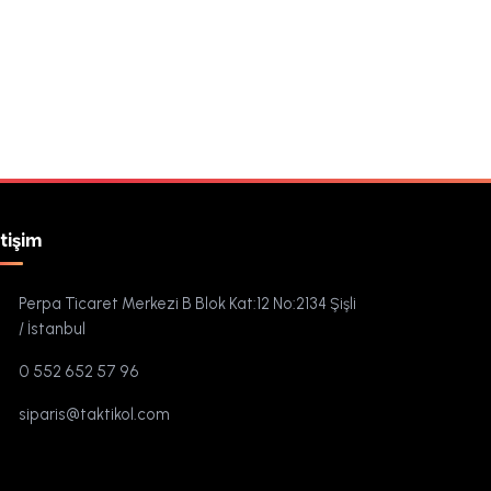
etişim
Perpa Ticaret Merkezi B Blok Kat:12 No:2134 Şişli
/ İstanbul
0 552 652 57 96
siparis@taktikol.com