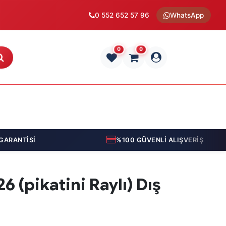
0 552 652 57 96
WhatsApp
0
0
RANTİSİ
%100 GÜVENLİ ALIŞVERİŞ
6 (pikatini Raylı) Dış