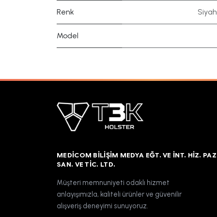
Renk
Siyah
Model
MEDICOM BILIŞIM MEDYA EĞT. VE İNT. HIZ. PAZ
SAN. VE TIC. LTD.
Müşteri memnuniyeti odaklı hizmet
anlayışımızla, kaliteli ürünler ve güvenilir
alışveriş deneyimi sunuyoruz.