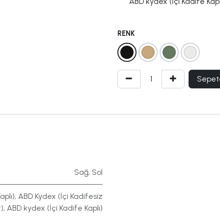
ABD kydex (İçi Kadife Kapl
RENK
Sepet
Sağ
,
Sol
aplı)
,
ABD Kydex (İçi Kadifesiz
)
,
ABD kydex (İçi Kadife Kaplı)