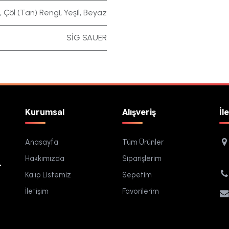
,
Çöl (Tan) Rengi
,
Yeşil
,
Beyaz
SİG SAUER
Kurumsal
Alışveriş
İl
Anasayfa
Tüm Ürünler
Hakkımızda
Siparişlerim
.
Kalıp Listemiz
Sepetim
İletişim
Favorilerim