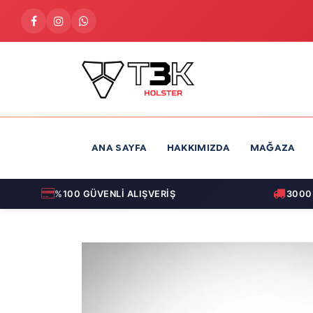
İçereği Atla
ANA SAYFA
HAKKIMIZDA
MAĞAZA
%100 GÜVENLİ ALIŞVERİŞ
3000 TL