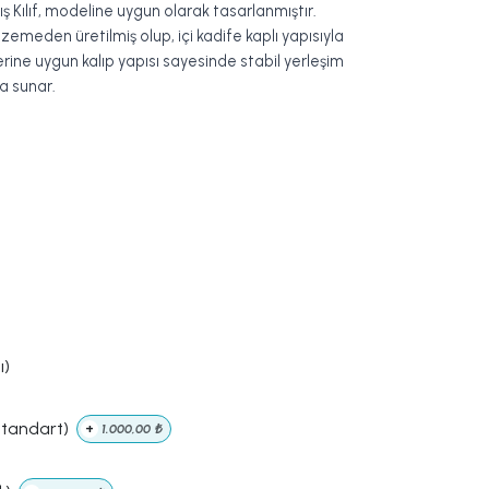
Dış Kılıf, modeline uygun olarak tasarlanmıştır.
zemeden üretilmiş olup, içi kadife kaplı yapısıyla
erine uygun kalıp yapısı sayesinde stabil yerleşim
a sunar.
ı)
Standart)
+
1.000,00
₺