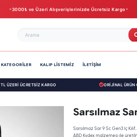
3000₺ ve Üzeri Alışverişlerinizde Ücretsiz Kargo
KATEGORILER
KALIP LISTEMIZ
İLETIŞIM
 ÜZERİ ÜCRETSİZ KARGO
ORİJİNAL ÜRÜN GA
Sarsılmaz Sar
Sarsılmaz Sar 9 Sc Gen3 İç Kılıf
ABD Kydex malzemesi ile üretilmi