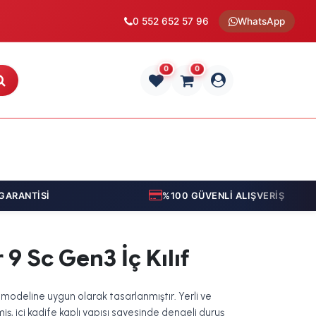
0 552 652 57 96
WhatsApp
0
0
RANTİSİ
%100 GÜVENLİ ALIŞVERİŞ
 9 Sc Gen3 İç Kılıf
, modeline uygun olarak tasarlanmıştır. Yerli ve
ş, içi kadife kaplı yapısı sayesinde dengeli duruş