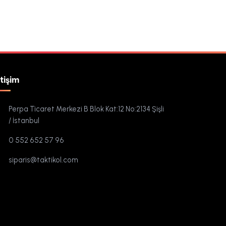
etişim
Perpa Ticaret Merkezi B Blok Kat:12 No:2134 Şişli
/ İstanbul
0 552 652 57 96
siparis@taktikol.com