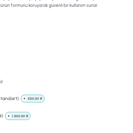
ürünün formunu koruyarak güvenli bir kullanım sunar.
ı)
Standart)
+
550,00
₺
ı)
+
1.300,00
₺