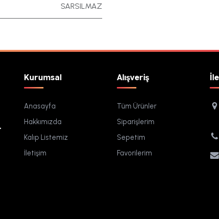
SARSILMAZ
Kurumsal
Alışveriş
İl
Anasayfa
Tüm Ürünler
Hakkımızda
Siparişlerim
.
Kalıp Listemiz
Sepetim
İletişim
Favorilerim