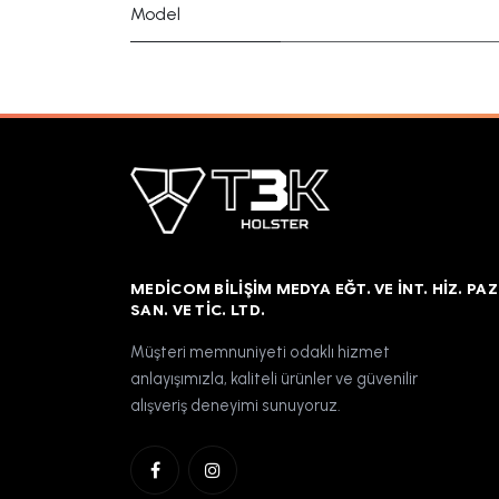
Model
MEDICOM BILIŞIM MEDYA EĞT. VE İNT. HIZ. PAZ
SAN. VE TIC. LTD.
Müşteri memnuniyeti odaklı hizmet
anlayışımızla, kaliteli ürünler ve güvenilir
alışveriş deneyimi sunuyoruz.