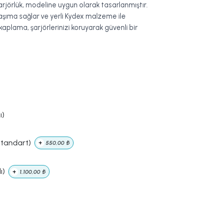
rjörlük, modeline uygun olarak tasarlanmıştır.
taşıma sağlar ve yerli Kydex malzeme ile
 kaplama, şarjörlerinizi koruyarak güvenli bir
ı)
Standart)
+
550,00
₺
ı)
+
1.100,00
₺