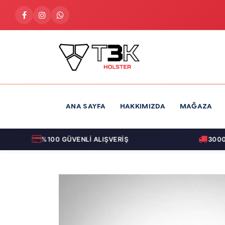
İçereği Atla
ANA SAYFA
HAKKIMIZDA
MAĞAZA
%100 GÜVENLİ ALIŞVERİŞ
3000 T