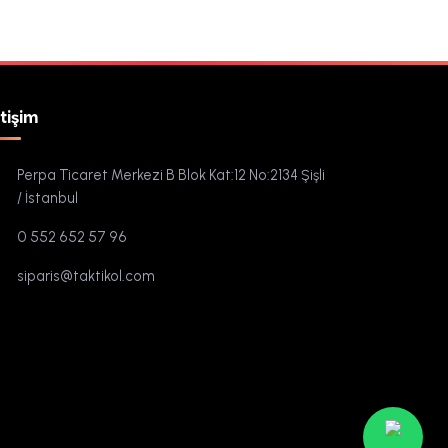
etişim
Perpa Ticaret Merkezi B Blok Kat:12 No:2134 Şişli
/ İstanbul
0 552 652 57 96
siparis@taktikol.com