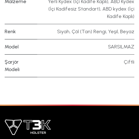
Malzeme
Yerli Kydex (İçi Kadife Kaplı)
,
ABD Kydex
(İçi Kadifesiz Standart)
,
ABD kydex (İçi
Kadife Kaplı)
Renk
Siyah
,
Çöl (Tan) Rengi
,
Yeşil
,
Beyaz
Model
SARSILMAZ
Şarjör
Çiftli
Modeli