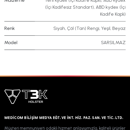
Malzeme
Yerli Kydex (İçi Kadife Kaplı)
,
ABD Kydex
(İçi Kadifesiz Standart)
,
ABD kydex (İçi
Kadife Kaplı)
Renk
Siyah
,
Çöl (Tan) Rengi
,
Yeşil
,
Beyaz
Model
SARSILMAZ
MEDICOM BILIŞIM MEDYA EĞT. VE İNT. HIZ. PAZ. SAN. VE TIC. LTD.
Müşteri memnuniyeti odaklı hizmet anlayışımızla, kaliteli ürünler