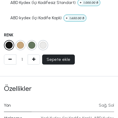
ABD Kydex (İçi Kadifesiz Standart)
+
1.000,00
₺
ABD kydex (İçi Kadife Kaplı)
+
1.650,00
₺
RENK
Sepete ekle
Özellikler
Yön
Sağ
,
Sol