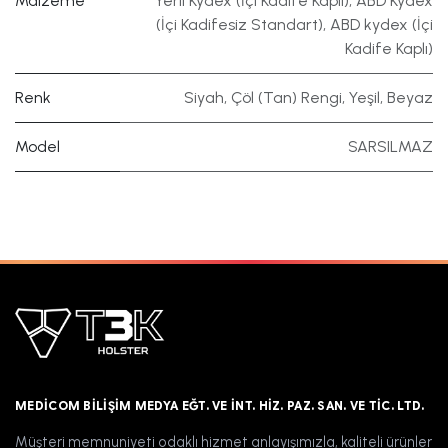
Malzeme
Yerli Kydex (İçi Kadife Kaplı)
,
ABD Kydex
(İçi Kadifesiz Standart)
,
ABD kydex (İçi
Kadife Kaplı)
Renk
Siyah
,
Çöl (Tan) Rengi
,
Yeşil
,
Beyaz
Model
SARSILMAZ
MEDICOM BILIŞIM MEDYA EĞT. VE İNT. HIZ. PAZ. SAN. VE TIC. LTD.
Müşteri memnuniyeti odaklı hizmet anlayışımızla, kaliteli ürünler