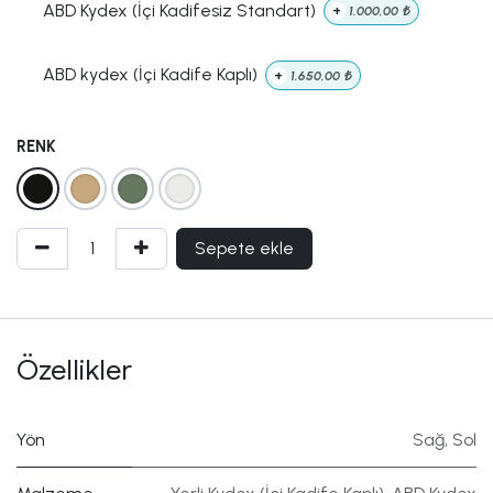
ABD Kydex (İçi Kadifesiz Standart)
+
1.000,00
₺
ABD kydex (İçi Kadife Kaplı)
+
1.650,00
₺
RENK
Sepete ekle
Özellikler
Yön
Sağ
,
Sol