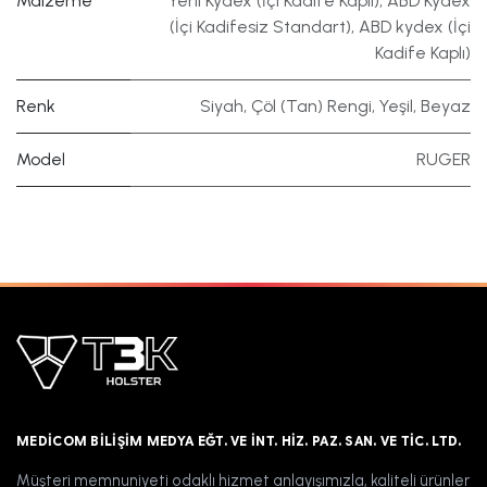
Malzeme
Yerli Kydex (İçi Kadife Kaplı)
,
ABD Kydex
(İçi Kadifesiz Standart)
,
ABD kydex (İçi
Kadife Kaplı)
Renk
Siyah
,
Çöl (Tan) Rengi
,
Yeşil
,
Beyaz
Model
RUGER
MEDICOM BILIŞIM MEDYA EĞT. VE İNT. HIZ. PAZ. SAN. VE TIC. LTD.
Müşteri memnuniyeti odaklı hizmet anlayışımızla, kaliteli ürünler