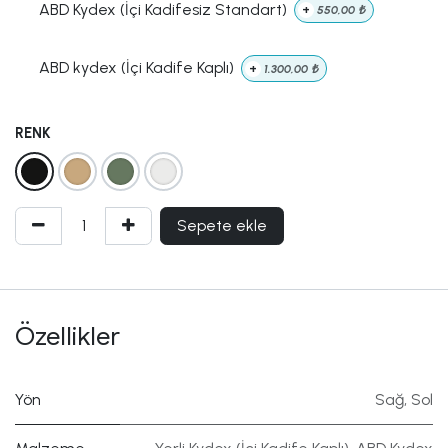
ABD Kydex (İçi Kadifesiz Standart)
+
550,00
₺
ABD kydex (İçi Kadife Kaplı)
+
1.300,00
₺
RENK
Sepete ekle
Özellikler
Yön
Sağ
,
Sol