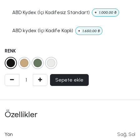
ABD Kydex (İçi Kadifesiz Standart)
+
1.000,00
₺
ABD kydex (İçi Kadife Kaplı)
+
1.650,00
₺
RENK
Sepete ekle
Özellikler
Yön
Sağ
,
Sol