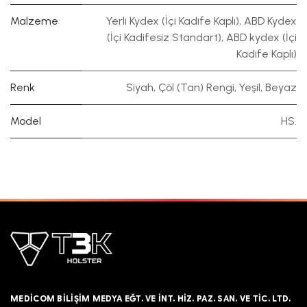
Malzeme
Yerli Kydex (İçi Kadife Kaplı)
,
ABD Kydex
(İçi Kadifesiz Standart)
,
ABD kydex (İçi
Kadife Kaplı)
Renk
Siyah
,
Çöl (Tan) Rengi
,
Yeşil
,
Beyaz
Model
HS.
MEDICOM BILIŞIM MEDYA EĞT. VE İNT. HIZ. PAZ. SAN. VE TIC. LTD.