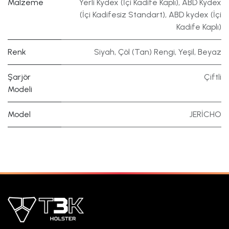
Malzeme
Yerli Kydex (İçi Kadife Kaplı)
,
ABD Kydex
(İçi Kadifesiz Standart)
,
ABD kydex (İçi
Kadife Kaplı)
Renk
Siyah
,
Çöl (Tan) Rengi
,
Yeşil
,
Beyaz
Şarjör
Çiftli
Modeli
Model
JERİCHO