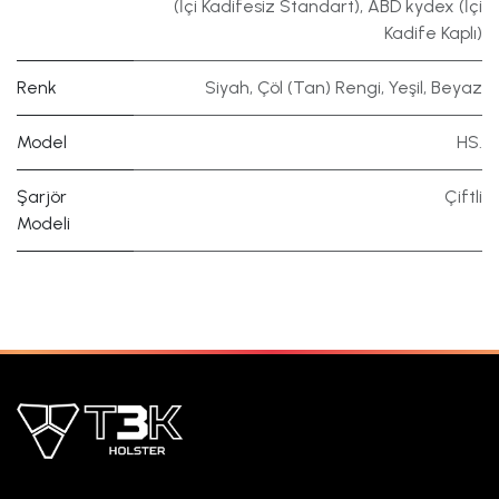
(İçi Kadifesiz Standart)
,
ABD kydex (İçi
Kadife Kaplı)
Renk
Siyah
,
Çöl (Tan) Rengi
,
Yeşil
,
Beyaz
Model
HS.
Şarjör
Çiftli
Modeli