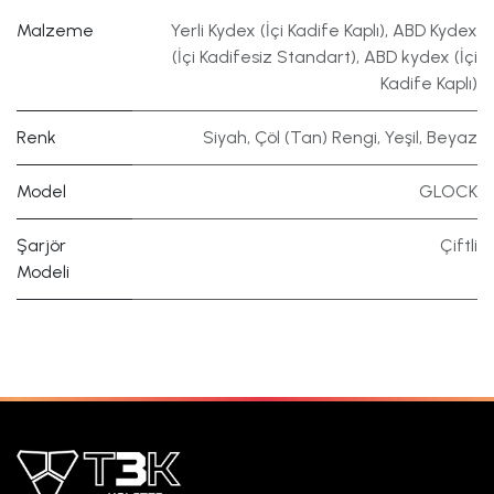
Malzeme
Yerli Kydex (İçi Kadife Kaplı)
,
ABD Kydex
(İçi Kadifesiz Standart)
,
ABD kydex (İçi
Kadife Kaplı)
Renk
Siyah
,
Çöl (Tan) Rengi
,
Yeşil
,
Beyaz
Model
GLOCK
Şarjör
Çiftli
Modeli