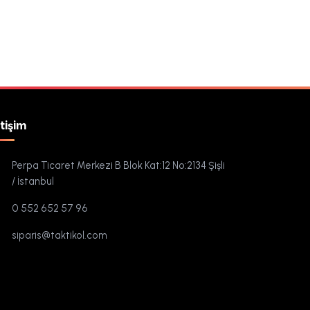
etişim
Perpa Ticaret Merkezi B Blok Kat:12 No:2134 Şişli
/ İstanbul
0 552 652 57 96
siparis@taktikol.com