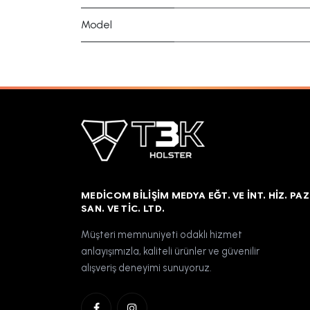
Model
MEDICOM BILIŞIM MEDYA EĞT. VE İNT. HIZ. PAZ
SAN. VE TIC. LTD.
Müşteri memnuniyeti odaklı hizmet
anlayışımızla, kaliteli ürünler ve güvenilir
alışveriş deneyimi sunuyoruz.