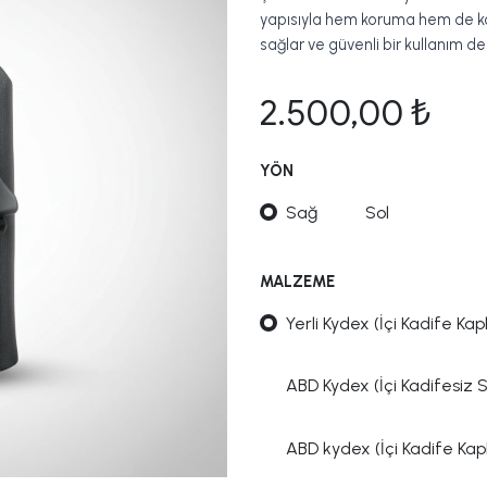
yapısıyla hem koruma hem de kon
sağlar ve güvenli bir kullanım d
2.500,00
₺
YÖN
Sağ
Sol
MALZEME
Yerli Kydex (İçi Kadife Kapl
ABD Kydex (İçi Kadifesiz 
ABD kydex (İçi Kadife Kapl