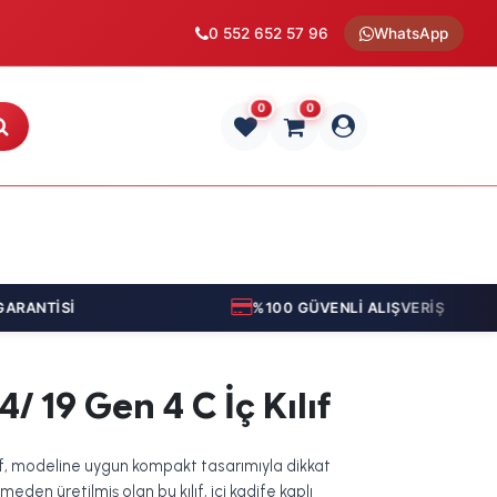
0 552 652 57 96
WhatsApp
0
0
RANTİSİ
%100 GÜVENLİ ALIŞVERİŞ
/ 19 Gen 4 C İç Kılıf
lıf, modeline uygun kompakt tasarımıyla dikkat
den üretilmiş olan bu kılıf, içi kadife kaplı