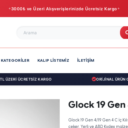
3000₺ ve Üzeri Alışverişlerinizde Ücretsiz Kargo
KATEGORILER
KALIP LISTEMIZ
İLETIŞIM
 ÜZERİ ÜCRETSİZ KARGO
ORİJİNAL ÜRÜN GA
Glock 19 Gen 4
Glock 19 Gen 4/19 Gen 4 C İç Kı
çeker. Yerli ve ABD Kydex malzeme