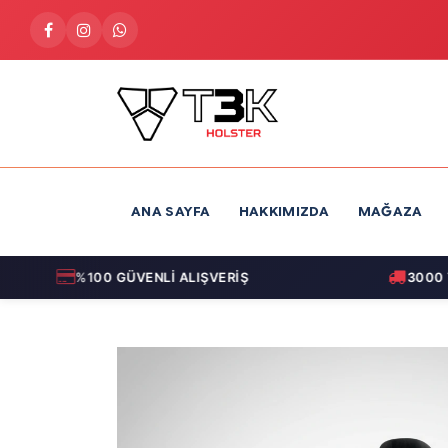
İçereği Atla
ANA SAYFA
HAKKIMIZDA
MAĞAZA
%100 GÜVENLİ ALIŞVERİŞ
3000 TL