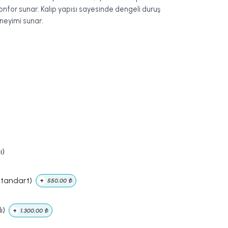
for sunar. Kalıp yapısı sayesinde dengeli duruş
eneyimi sunar.
ı)
Standart)
+
550,00
₺
ı)
+
1.300,00
₺