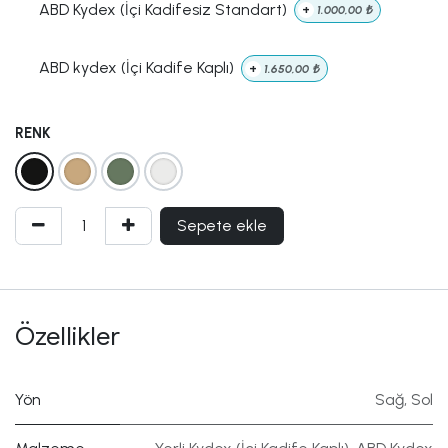
ABD Kydex (İçi Kadifesiz Standart)
+
1.000,00
₺
ABD kydex (İçi Kadife Kaplı)
+
1.650,00
₺
RENK
Sepete ekle
Özellikler
Yön
Sağ
,
Sol