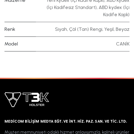
Malzeme
Yerli Kydex (İçi Kadife Kaplı)
,
ABD Kydex
(İçi Kadifesiz Standart)
,
ABD kydex (İçi
Kadife Kaplı)
Renk
Siyah
,
Çöl (Tan) Rengi
,
Yeşil
,
Beyaz
Model
CANİK
MEDICOM BILIŞIM MEDYA EĞT. VE İNT. HIZ. PAZ. SAN. VE TIC. LTD.
Müşteri memnuniyeti odaklı hizmet anlayışımızla, kaliteli ürünler