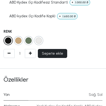
ABD Kydex (İçi Kadifesiz Standart)
+
1.000,00
₺
ABD kydex (İçi Kadife Kaplı)
+
1.650,00
₺
RENK
Sepete ekle
Özellikler
Yön
Sağ
,
Sol