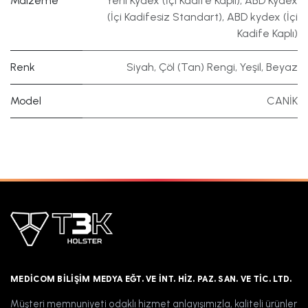
Malzeme
Yerli Kydex (İçi Kadife Kaplı)
,
ABD Kydex
(İçi Kadifesiz Standart)
,
ABD kydex (İçi
Kadife Kaplı)
Renk
Siyah
,
Çöl (Tan) Rengi
,
Yeşil
,
Beyaz
Model
CANİK
MEDICOM BILIŞIM MEDYA EĞT. VE İNT. HIZ. PAZ. SAN. VE TIC. LTD.
Müşteri memnuniyeti odaklı hizmet anlayışımızla, kaliteli ürünler