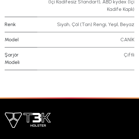
(İçi Kadifesiz Standart)
,
ABD kydex (İçi
Kadife Kaplı)
Renk
Siyah
,
Çöl (Tan) Rengi
,
Yeşil
,
Beyaz
Model
CANİK
Şarjör
Çiftli
Modeli