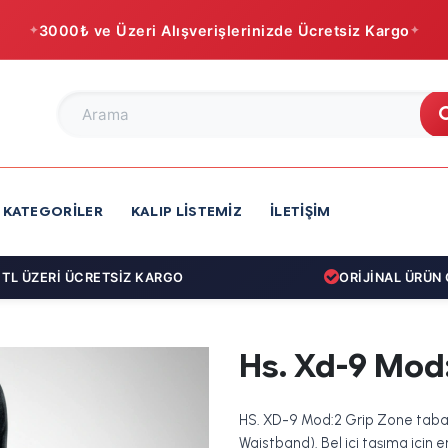
3000₺ ve Üzeri Alışverişlerinizde Ücretsiz Kargo
KATEGORILER
KALIP LISTEMIZ
İLETIŞIM
 ÜZERİ ÜCRETSİZ KARGO
ORİJİNAL ÜRÜN GA
Hs. Xd-9 Mod:
HS. XD-9 Mod:2 Grip Zone tabanc
Waistband). Bel içi taşıma içi