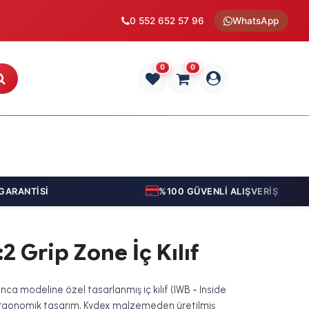
0 552 652 57 96
WhatsApp
0
0
RANTİSİ
%100 GÜVENLİ ALIŞVERİŞ
2 Grip Zone İç Kılıf
a modeline özel tasarlanmış iç kılıf (IWB - Inside
n ergonomik tasarım, Kydex malzemeden üretilmiş