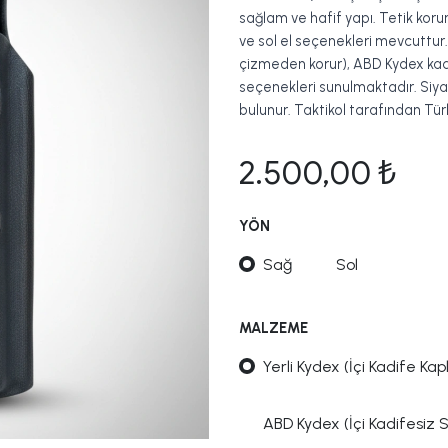
sağlam ve hafif yapı. Tetik korum
ve sol el seçenekleri mevcuttur. Y
çizmeden korur), ABD Kydex ka
seçenekleri sunulmaktadır. Siyah
bulunur. Taktikol tarafından Türk
2.500,00
₺
YÖN
Sağ
Sol
MALZEME
Yerli Kydex (İçi Kadife Kapl
ABD Kydex (İçi Kadifesiz 