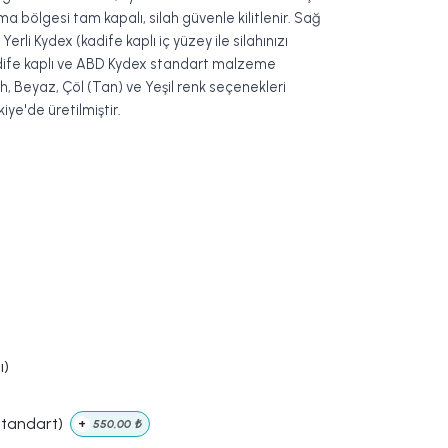
a bölgesi tam kapalı, silah güvenle kilitlenir. Sağ
erli Kydex (kadife kaplı iç yüzey ile silahınızı
dife kaplı ve ABD Kydex standart malzeme
, Beyaz, Çöl (Tan) ve Yeşil renk seçenekleri
iye'de üretilmiştir.
ı)
Standart)
+
550,00
₺