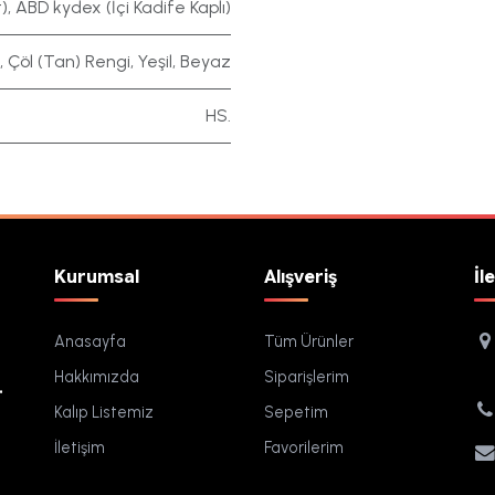
)
,
ABD kydex (İçi Kadife Kaplı)
,
Çöl (Tan) Rengi
,
Yeşil
,
Beyaz
HS.
Kurumsal
Alışveriş
İl
Anasayfa
Tüm Ürünler
Hakkımızda
Siparişlerim
.
Kalıp Listemiz
Sepetim
İletişim
Favorilerim