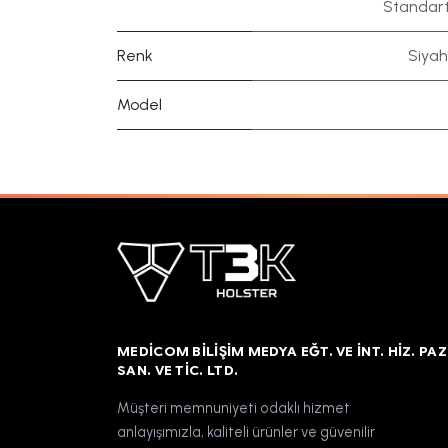
Standart
Renk
Siyah
Model
MEDICOM BILIŞIM MEDYA EĞT. VE İNT. HIZ. PAZ
SAN. VE TIC. LTD.
Müşteri memnuniyeti odaklı hizmet
anlayışımızla, kaliteli ürünler ve güvenilir