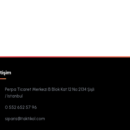
etişim
Perpa Ticaret Merkezi B Blok Kat:12 No:2134 Şişli
/ İstanbul
0 552 652 57 96
siparis@taktikol.com