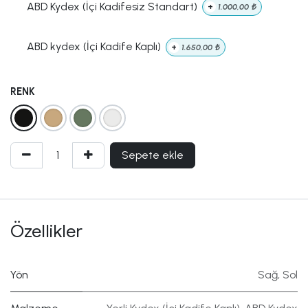
ABD Kydex (İçi Kadifesiz Standart)
+
1.000,00
₺
ABD kydex (İçi Kadife Kaplı)
+
1.650,00
₺
RENK
Sepete ekle
Özellikler
Yön
Sağ
,
Sol