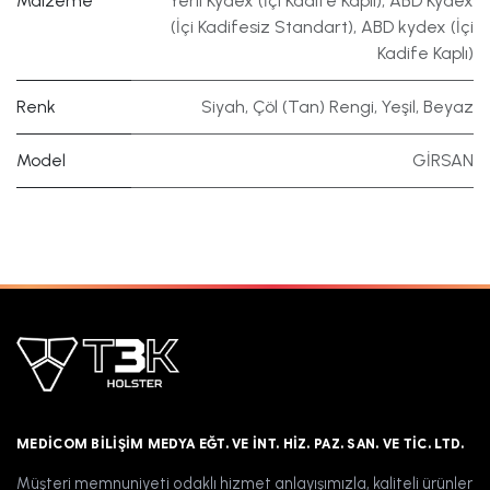
Malzeme
Yerli Kydex (İçi Kadife Kaplı)
,
ABD Kydex
(İçi Kadifesiz Standart)
,
ABD kydex (İçi
Kadife Kaplı)
Renk
Siyah
,
Çöl (Tan) Rengi
,
Yeşil
,
Beyaz
Model
GİRSAN
MEDICOM BILIŞIM MEDYA EĞT. VE İNT. HIZ. PAZ. SAN. VE TIC. LTD.
Müşteri memnuniyeti odaklı hizmet anlayışımızla, kaliteli ürünler