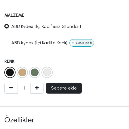
MALZEME
ABD Kydex (İçi Kadifesiz Standart)
ABD kydex (İçi Kadife Kaplı)
+
1.350,00
₺
RENK
Sepete ekle
Özellikler